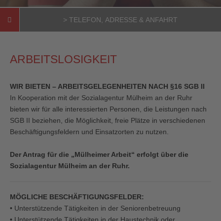
> TELEFON, ADRESSE & ANFAHRT
ARBEITSLOSIGKEIT
Caritas-Zentrum Eppinghofen
„Carework“
WIR BIETEN – ARBEITSGELEGENHEITEN NACH §16 SGB II
Bruchstraße 64
In Kooperation mit der Sozialagentur Mülheim an der Ruhr
45468 Mülheim an der Ruhr
bieten wir für alle interessierten Personen, die Leistungen nach
SGB II beziehen, die Möglichkeit, freie Plätze in verschiedenen
Beschäftigungsfeldern und Einsatzorten zu nutzen.
Der Antrag für die „Mülheimer Arbeit“ erfolgt über die
Sozialagentur Mülheim an der Ruhr.
Kontakt
MÖGLICHE BESCHÄFTIGUNGSFELDER:
Farida Hamza
• Unterstützende Tätigkeiten in der Seniorenbetreuung
• Unterstützende Tätigkeiten in der Haustechnik oder