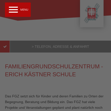
menu
MENU
> TELEFON, ADRESSE & ANFAHRT
FAMILIENGRUNDSCHULZENTRUM -
Tuğçe Gezici
ERICH KÄSTNER SCHULE
Nordstr. 85
45475 Mülheim
Das FGZ setzt sich für Kinder und deren Familien zu Orten der
Tel.: 0208 455 4293
Begegnung, Beratung und Bildung ein. Das FGZ hat viele
Mobil: 0176 1200 1288
Projekte und Veranstaltungen geplant und plant natürlich noch