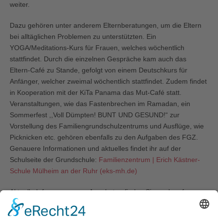
weiter.
Mail:
tugce.gezici@caritas-muelheim.de
Dazu gehören unter anderem Elternberatungen, um die Eltern
bei alltäglichen Problemen zu unterstützten. Ein
YOGA/Meditations-Kurs für Frauen, welches wöchentlich
stattfindet. Durch die einzelnen Gespräche kam auch das
Eltern-Café zu Stande, gefolgt von einem Deutschkurs für
Anfänger, welcher zweimal wöchentlich stattfindet. Zudem findet
in Kooperation mit der KiTa Panama das Mut-Café statt.
Veranstaltungen, wie das Fastenbrechen im Ramadan, ein
Sommerfest ,,Voll Dümpten! BUNT UND GESUND!“ zur
Vorstellung des Familiengrundschulzentrums und Ausflüge, wie
Picknicken etc. gehören ebenfalls zu den Aufgaben des FGZ.
Genauere Informationen und aktuelles findet ihr auf der
Schulseite der Grundschule:
Familienzentrum | Erich Kästner-
Schule Mülheim an der Ruhr (eks-mh.de)
Aktuelle Infos zu unseren Angeboten finden Sie auch auf
unserer Taskcard:
https://www.taskcards.de/#/board/e4e65ec6-
ac08-4b26-8589-8ff759bdd0e9