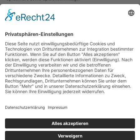
Weitere Infos gibt es auf der Homepage der Schule:
www.ggs-
filchnerstrasse.de
IMPRESSUM
//
DATENSCHUTZ
//
MELDESYSTEM