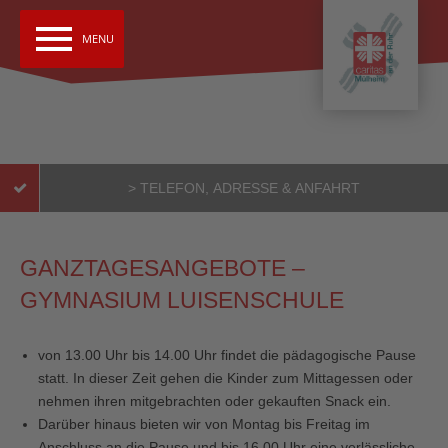
menu
MENU
> TELEFON, ADRESSE & ANFAHRT
GANZTAGESANGEBOTE –
Gymnasium Luisenschule
GYMNASIUM LUISENSCHULE
Jennifer Ziemssen
An den Buchen 36
45470 Mülheim an der Ruhr
von 13.00 Uhr bis 14.00 Uhr findet die pädagogische Pause
statt. In dieser Zeit gehen die Kinder zum Mittagessen oder
0177-2001565 (Betreuung)
nehmen ihren mitgebrachten oder gekauften Snack ein.
Darüber hinaus bieten wir von Montag bis Freitag im
0208-4557600 (Schule)
Anschluss an die Pause und bis 16.00 Uhr eine verlässliche